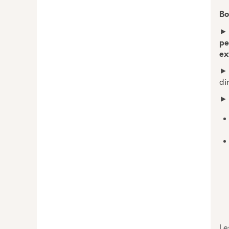
Bo
pe
ex
di
► 
Le