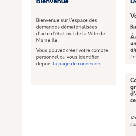
Bienvenue
D
Vo
Bienvenue sur l'espace des
Ra
demandes dématérialisées
d'acte d'état civil de la Ville de
À 
Marseille.
un
di
Vous pouvez créer votre compte
Le
personnel ou vous identifier
depuis
la page de connexion
.
Co
gr
d
ce
Vo
co