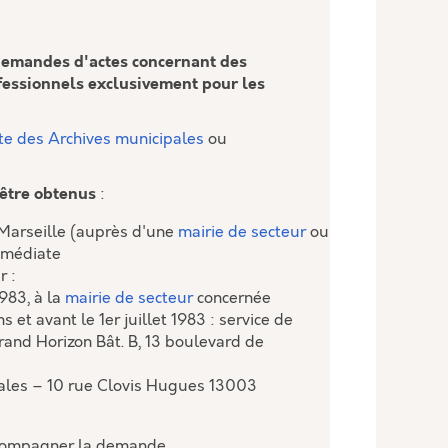
 demandes d'actes concernant des
fessionnels exclusivement pour les
ite des Archives municipales
ou
être obtenus
:
de Marseille (auprès d'une
mairie de secteur
ou
mmédiate
r :
1983, à la
mairie de secteur
concernée
t avant le 1er juillet 1983 : service de
Grand Horizon Bât. B, 13 boulevard de
pales – 10 rue Clovis Hugues 13003
 accompagner la demande.