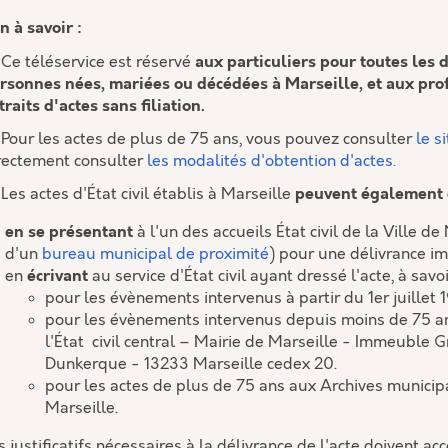
n à savoir :
►
Ce téléservice est réservé
aux particuliers pour toutes les
rsonnes nées, mariées ou décédées à Marseille, et aux pro
traits d'actes sans filiation.
►
Pour les actes de plus de 75 ans, vous pouvez consulter
le s
rectement consulter
les modalités d'obtention d'actes.
Les actes d'
État civil établis à Marseille
peuvent également 
en se présentant
à l'un des accueils État civil de la Ville 
d'un
bureau municipal de proximité
) pour une délivrance i
en
écrivant
au service d'État civil ayant dressé l'acte, à savoi
pour les évènements intervenus à partir du 1er juillet 
pour les évènements intervenus depuis moins de 75 ans e
l'État civil central – Mairie de Marseille - Immeuble 
Dunkerque - 13233 Marseille cedex 20.
pour les actes de plus de 75 ans aux Archives munici
Marseille.
s justificatifs nécessaires à la délivrance de l'acte doivent